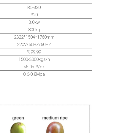
R5-320
320
3.0kw
800kg
2322*1504*1760mm
220V/50HZ/60HZ
%99,99
1500-3000kgs/h
<5.0m3/dk
0.6-0.8Mpa