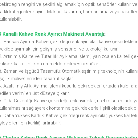
çekirdeğin rengini ve şeklini algılamak için optik sensörler kullanır v
farklı kategorilere ayırır. Makine, kavurma, harmanlama veya paketle
kullanılabilir.
5 Kanallı Kahve Renk Ayırıcı Makinesi Avantajı:
1. Hassas Ayırma: Kahve çekirdeği renk ayırıcılar, kahve çekirdekler
şekilde ayırmak için gelişmiş sensörler ve teknoloji kullanır.
2. Artırılmış Kalite ve Tutarlılık: Ayıklama işlemi, yalnızca en kaliteli ç
yüksek kaliteli bir son ürün elde edilmesini sağlar.
3. Zaman ve İşgücü Tasarrufu: Otomatikleştirilmiş teknolojinin kullan
işçilik maliyetlerinden tasarruf sağlar.
4. Azaltılmış Atık: Ayırma işlemi kusurlu çekirdekleri ortadan kaldırar
edilen verimi en üst düzeye çıkarır.
5. Gıda Güvenliği: Kahve çekirdeği renk ayırıcılar, üretim sürecinde ya
kullanılmasını sağlayarak kontamine çekirdeklerle ilişkili olabilecek olas
6. Daha Yüksek Karlılık: Kahve çekirdeği renk ayırıcılar, yüksek kaliteli
şleyicileri için karlılığı artırabilir.
Chutes Kahve Renk Ayırma Makinesi Teknik Parametreler
5