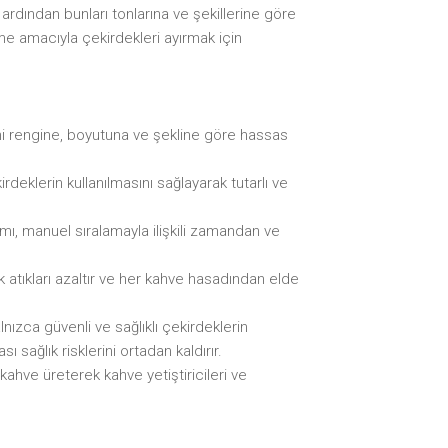
e ardından bunları tonlarına ve şekillerine göre
me amacıyla çekirdekleri ayırmak için
ini rengine, boyutuna ve şekline göre hassas
ekirdeklerin kullanılmasını sağlayarak tutarlı ve
ımı, manuel sıralamayla ilişkili zamandan ve
ak atıkları azaltır ve her kahve hasadından elde
lnızca güvenli ve sağlıklı çekirdeklerin
ı sağlık risklerini ortadan kaldırır.
 kahve üreterek kahve yetiştiricileri ve