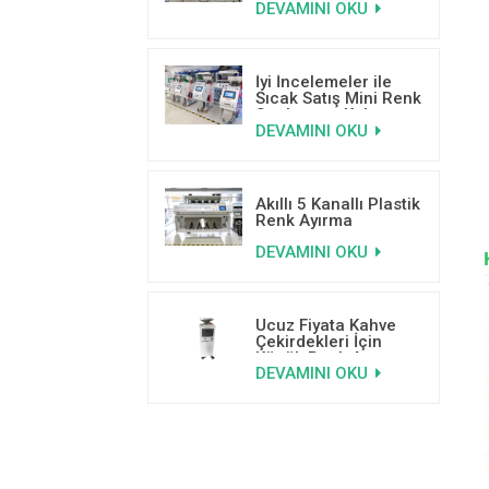
DEVAMINI OKU
Öğrenme Tabanlı
Sıralama Makinesi
İyi İncelemeler ile
Sıcak Satış Mini Renk
Sıralayıcısı Kahve
DEVAMINI OKU
Çekirdeği Renk
Sıralayıcısı
Akıllı 5 Kanallı Plastik
Renk Ayırma
Makinesi Plastik
DEVAMINI OKU
Ayırma Makinesi
Ucuz Fiyata Kahve
Çekirdekleri İçin
Küçük Renk Ayırıcı
DEVAMINI OKU