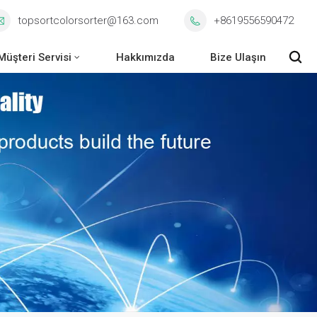
topsortcolorsorter@163.com
+8619556590472
Müşteri Servisi
Hakkımızda
Bize Ulaşın