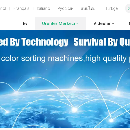
ñol
|
Français
|
Italiano
|
Русский
|
แบบไทย
|
Türkçe
Ev
Ürünler Merkezi
Videolar