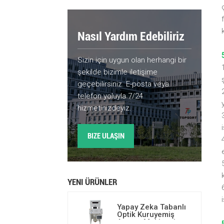
Nasıl Yardım Edebiliriz
Sizin için uygun olan herhangi bir
şekilde bizimle iletişime
geçebilirsiniz. E-posta veya
telefon yoluyla 7/24
hizmetinizdeyiz.
BIZE ULAŞIN
YENI ÜRÜNLER
i
Yapay Zeka Tabanlı
Optik Kuruyemiş
Ayırma Makinesi,