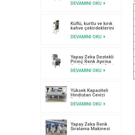
DEVAMINI OKU
500-800 kg/saat
Kapasite
Küflü, kurtlu ve kırık
kahve çekirdeklerini
ayırmak için mini
DEVAMINI OKU
yapay zekalı kahve
renk ayırıcı.
Yapay Zeka Destekli
Pirinç Renk Ayırma
Optik Makinesi, Derin
DEVAMINI OKU
Öğrenme Teknolojisi
ile
Yüksek Kapasiteli
Hindistan Cevizi
Renk Ayırma
DEVAMINI OKU
Makinesi Tedarikçisi
Yapay Zeka Renk
Sıralama Makinesi
(Antep Fıstığı) Derin