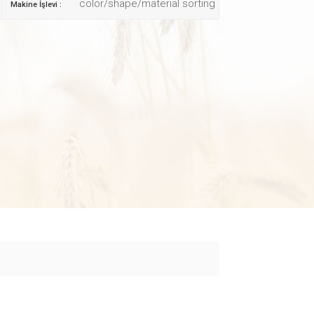
color/shape/material sorting
Makine İşlevi :