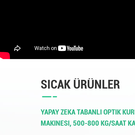
SICAK ÜRÜNLER
YAPAY ZEKA TABANLI OPTIK KU
MAKINESI, 500-800 KG/SAAT K