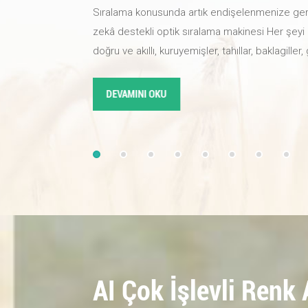
Sıralama konusunda artık endişelenmenize ger
zekâ destekli optik sıralama makinesi Her şeyi a
doğru ve akıllı, kuruyemişler, tahıllar, baklagiller
malzemeler için uygundur. Tek bir makine ile ürü
ayıklama verimliliğini artırın ve işletmeniz için y
DEVAMINI OKU
sağlayın. Endüstriyel yüksek çözünürlüklü kame
öğrenme süper beyin algoritmalarıyla donatılmı
%99,99'a kadar ulaşabilir. Yeni manyetik kaldır
solenoid valf, hızlı ve doğru bir şekilde tepki 
ayıklar ve böylece atık oranını etkili bir şekilde
renk sıralayıcıEn iyi seçiminiz bu!
AI Çok İşlevli Renk 