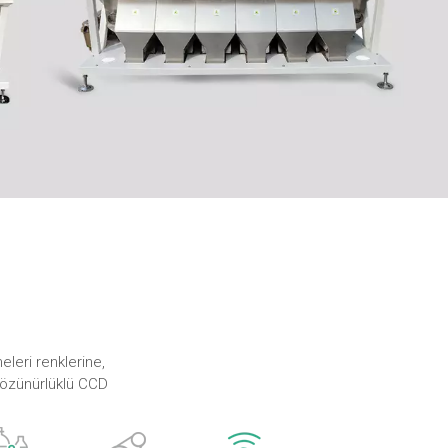
meleri renklerine,
 çözünürlüklü CCD