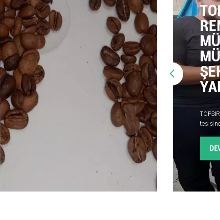
TOPSO
RENK A
MÜŞTE
MÜKEM
ŞEKİL
YAPIL
TOPSIRALAMA 5 ka
tesisine kusursu
verilmesinden n
tüm süreci yakla
DEVAMINI 
parçacıklarını a
programımızı ku
gerçekleştirdi. 
ve rehberlik sa
hızla hakim old
sonuçlarından 
kullanımının ve 