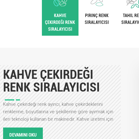
KAHVE
PIRINÇ RENK
TAHIL R
ÇEKIRDEĞI RENK
SIRALAYICISI
SIRALAYI
SIRALAYICISI
KAHVE ÇEKIRDEĞI
RENK SIRALAYICISI
Kahve çekirdeği renk ayırıcı, kahve çekirdeklerini
renklerine, boyutlarına ve şekillerine göre ayırmak için
ileri teknoloji kullanan bir makinedir. Kahve üretimi için
yalnızca yüksek kaliteli çekirdeklerin kullanılmasını
sağlayarak, partiden kusurlu veya kalitesiz çekirdekleri
DEVAMINI OKU