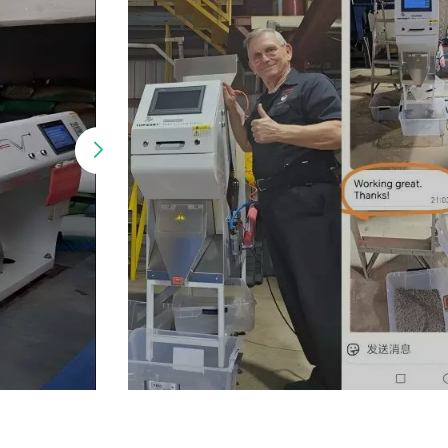
TOPSORT MINI RENK
SINIFLANDIRICI
MÜŞTERILERDEN OY
BIRLIĞIYLE ÖVGÜ ALDI
Üst Sıra mini renk ayırıcılar Kahve çekirdeği endüstrisinde
müşterilerden oybirliğiyle övgü aldık. Müşterilerden gelen
gerçek geri bildirimler için aşağıdaki resimlere
bakabilirsiniz. Kullanıcı deneyimini daha iyi karşılamak içi
DEVAMINI OKU
müşteri gereksinimlerine göre benzersiz tasarımlar
yapabilen kendi Ar-Ge ekibimiz var. Donanım veya yazılım
olsun, sürekli olarak güncelleme ve yükseltme yapacağız 
gerçek zamanlı olarak yenilik yapacağız. Ayrıca profesyone
bir satış sonrası ekibimiz var. Satılan her makine için,
müşterinin herhangi bir yardıma ihtiyacı olduğu sürece, e
iyi sıralama etkisini elde etmek için uzaktan yardım
sağlamak üzere mühendisleri derhal ayarlayacağız.Eğer bi
şey arıyorsanız iyi renk ayırıcı ve makul bir fiyat, Topsort