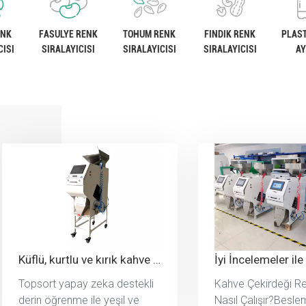
ENK
FASULYE RENK
TOHUM RENK
FINDIK RENK
PLAST
CISI
SIRALAYICISI
SIRALAYICISI
SIRALAYICISI
AY
Küflü, kurtlu ve kırık kahve çekirdeklerini ayırmak için mini yapay zekalı kahve renk ayırıcı.
Topsort yapay zeka destekli
Kahve Çekirdeği Ren
derin öğrenme ile yeşil ve
Nasıl Çalışır?Besle