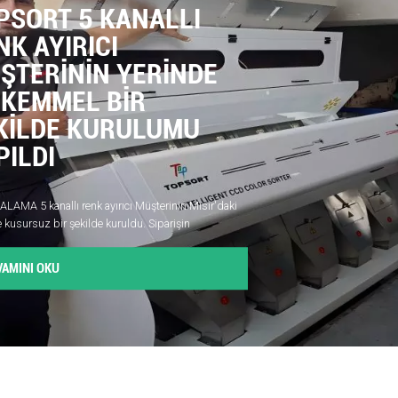
RT 5 KANALLI
YIRICI
RİNİN YERİNDE
MEL BİR
DE KURULUMU
DI
nallı renk ayırıcı Müşterinin Mısır'daki
z bir şekilde kuruldu. Siparişin
akliye, taşıma ve kuruluma kadar müşteri
şık iki ayda tamamladı. Müşteri, plastik
OKU
yırmak için önceden ayarlanmış
llanarak bir deneme çalışması
Mühendislerin sağladığı basit ayarlamalar
yesinde, müşteri makinemizin çalışmasına
u.Müşteri, makinenin ayıklama
çok memnun kaldı ve makinemizin
öğrenmesinin çok kolay olduğunu ifade etti.