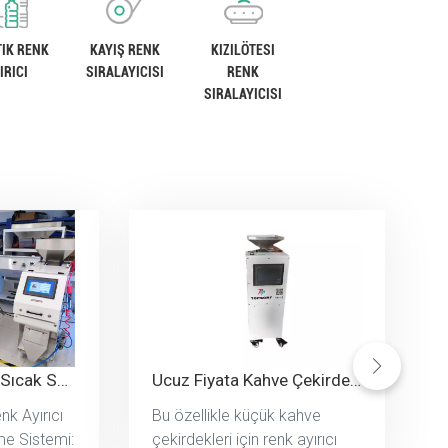
IK RENK
KAYIŞ RENK
KIZILÖTESI
IRICI
SIRALAYICISI
RENK
SIRALAYICISI
İyi İncelemeler ile Sıcak Satış Mini Renk Sıralayıcısı Kahve Çekirdeği Renk Sıralayıcısı
Ucuz Fiyata Kahve Çekirdekleri İçin Küçük Renk Ayırıcı
k Ayırıcı
Bu özellikle küçük kahve
me Sistemi:
çekirdekleri için renk ayırıcı