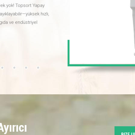
ek yok! Topsort Yapay
yıklayabilir—yüksek hızlı,
, gıda ve endüstriyel
n kalitenizi yükseltin,
üksek kaliteli kuruyemişler
ralar ve yapay zeka derin
ş olup, seçim oranı
ma yüksek frekanslı
vererek bozuk kuruyemişleri
 azaltır.Topsort yapay zeka
Ayırıcı
BIZE U