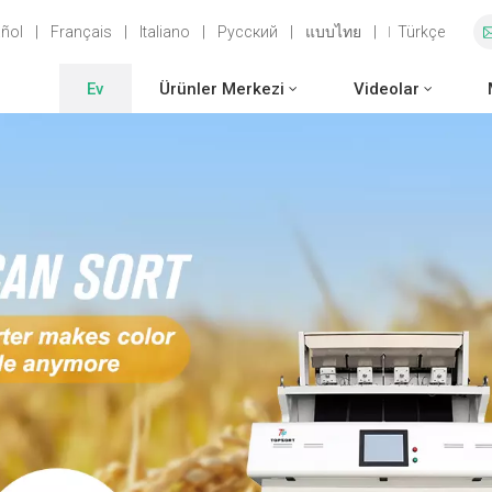
ñol
|
Français
|
Italiano
|
Русский
|
แบบไทย
|
Türkçe
Ev
Ürünler Merkezi
Videolar