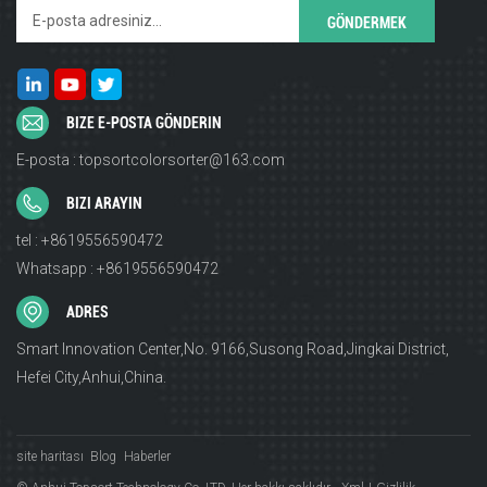
BIZE E-POSTA GÖNDERIN
E-posta : topsortcolorsorter@163.com
BIZI ARAYIN
tel : +8619556590472
Whatsapp : +8619556590472
ADRES
Smart Innovation Center,No. 9166,Susong Road,Jingkai District,
Hefei City,Anhui,China.
site haritası
Blog
Haberler