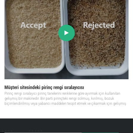
Müşteri sitesindeki pirinç rengi sıralayıcısı
Pirinç rengi sıralayıcı pirinç tanelerini renklerine göre ayırmak için kullanılan
gelişmiş bir makinedir. Bir parti pirinçteki rengi solmuş, kırılmış, bozuk
biçimlendirilmiş veya yabancı maddeleri tespit etmek ve çıkarmak için gelişmiş
optik sensörler ve dijital görüntü işleme teknolojisinin kullan...