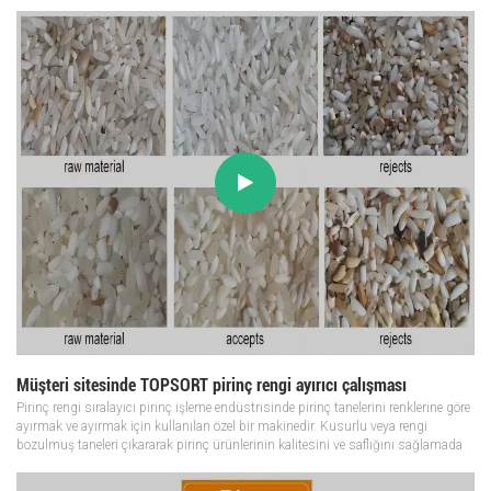
tesislerinin olmazsa olmazıdır ve pirinç tanelerindeki yaban...
Müşteri sitesinde TOPSORT pirinç rengi ayırıcı çalışması
Pirinç rengi sıralayıcı pirinç işleme endüstrisinde pirinç tanelerini renklerine göre
ayırmak ve ayırmak için kullanılan özel bir makinedir. Kusurlu veya rengi
bozulmuş taneleri çıkararak pirinç ürünlerinin kalitesini ve saflığını sağlamada
çok önemli bir rol oynar. Pirinç renk ayıklama makines...