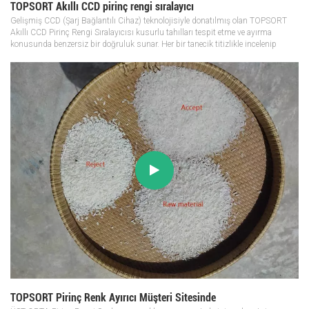
TOPSORT Akıllı CCD pirinç rengi sıralayıcı
Gelişmiş CCD (Şarj Bağlantılı Cihaz) teknolojisiyle donatılmış olan TOPSORT
Akıllı CCD Pirinç Rengi Sıralayıcısı kusurlu tahılları tespit etme ve ayırma
konusunda benzersiz bir doğruluk sunar. Her bir tanecik titizlikle incelenip
sınıflandırılır, böylece yalnızca en kaliteli pirincin taba...
TOPSORT Pirinç Renk Ayırıcı Müşteri Sitesinde