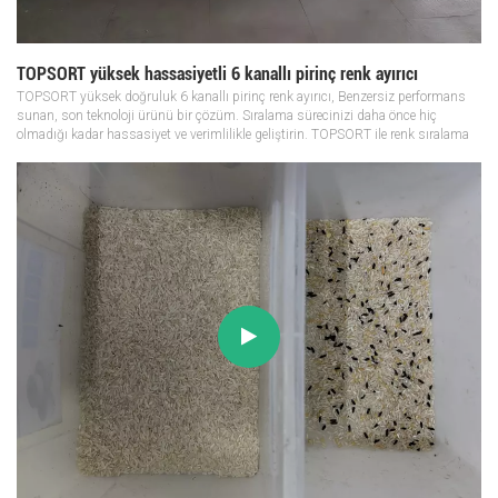
TOPSORT yüksek hassasiyetli 6 kanallı pirinç renk ayırıcı
TOPSORT yüksek doğruluk 6 kanallı pirinç renk ayırıcı, Benzersiz performans
sunan, son teknoloji ürünü bir çözüm. Sıralama sürecinizi daha önce hiç
olmadığı kadar hassasiyet ve verimlilikle geliştirin. TOPSORT ile renk sıralama
teknolojisinin geleceğini deneyimleyin. Lütfen WhatsApp üzerinden +86 15...