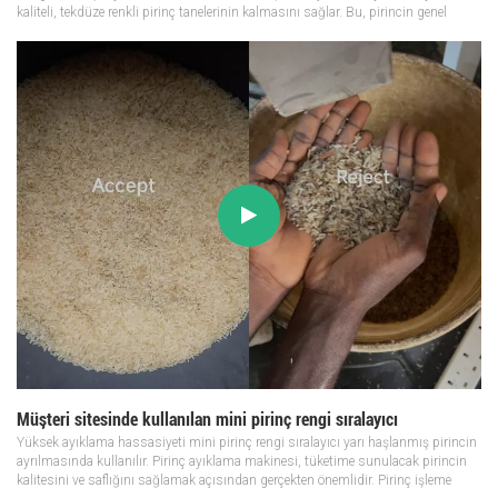
kaliteli, tekdüze renkli pirinç tanelerinin kalmasını sağlar. Bu, pirincin genel
görünümünü iyileştirerek tüketiciler için görsel...
Müşteri sitesinde kullanılan mini pirinç rengi sıralayıcı
Yüksek ayıklama hassasiyeti mini pirinç rengi sıralayıcı yarı haşlanmış pirincin
ayrılmasında kullanılır. Pirinç ayıklama makinesi, tüketime sunulacak pirincin
kalitesini ve saflığını sağlamak açısından gerçekten önemlidir. Pirinç işleme