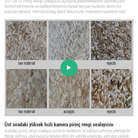
ÜST ORTA Pirinç Rengi Sıralayıcısı ayıklama parametrelerinin zahmetsizce
kontrol edilmesine ve özelleştirilmesine olanak tanıyan kullanıcı dostu bir
arayüze sahiptir. Yalnızca birkaç basit dokunuşla, makinenin ayarlarını özel
gereksinimlerinizi karşılayacak şekilde özelleştirebilirsiniz. Mükemmell...
Üst sıradaki yüksek hızlı kamera pirinç rengi sıralayıcısı
Avantajı pirinç rengi sıralayıcı pirincin kalitesini ve saflığını artırma yeteneğidir.
Rengi solmuş veya kusurlu taneleri etkili bir şekilde çıkararak, yalnızca yüksek