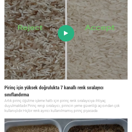
Pirinç için yüksek doğrulukta 7 kanallı renk sıralayıcı
sınıflandırma
Artık pirinç öğütme işleme hattı için pirinç renk sıralayıcıya ihtiyaç
duyulmaktadır.Pirinç rengi sıralayıcı, pirincin yeme güvenliği açısından çok
kullanışlıdır.Hiçbir renk ayırıcı kullanılmamış pirinç piyasada
satılamaz.Haydi.Pirinç öğütme hattınız için pirinç rengi sıralayıcı ekleyin .Pirinç
için...