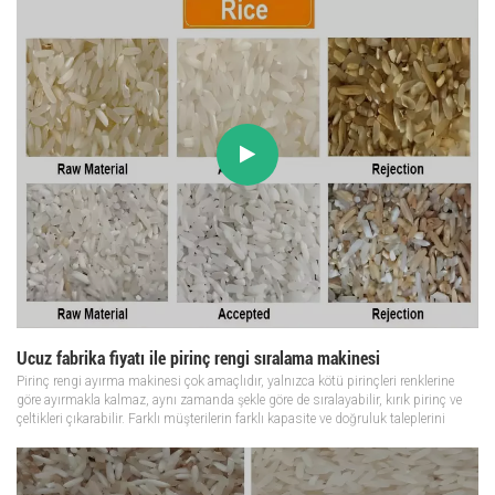
Ucuz fabrika fiyatı ile pirinç rengi sıralama makinesi
Pirinç rengi ayırma makinesi çok amaçlıdır, yalnızca kötü pirinçleri renklerine
göre ayırmakla kalmaz, aynı zamanda şekle göre de sıralayabilir, kırık pirinç ve
çeltikleri çıkarabilir. Farklı müşterilerin farklı kapasite ve doğruluk taleplerini
karşılamak için ayıklama makinesinin birçok modelini g...