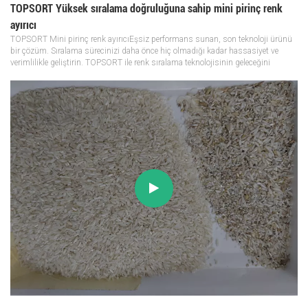
TOPSORT Yüksek sıralama doğruluğuna sahip mini pirinç renk
ayırıcı
TOPSORT Mini pirinç renk ayırıcıEşsiz performans sunan, son teknoloji ürünü
bir çözüm. Sıralama sürecinizi daha önce hiç olmadığı kadar hassasiyet ve
verimlilikle geliştirin. TOPSORT ile renk sıralama teknolojisinin geleceğini
deneyimleyin.Lütfen WhatsApp üzerinden +86 15056939958 numarasından
veya...