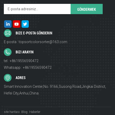
BIZE E-POSTA GÖNDERIN
E-posta : topsortcolorsorter@163.com
BIZI ARAYIN
tel : +8619556590472
Whatsapp : +8619556590472
ADRES
Smart Innovation Center,No. 9166,Susong Road,Jingkai District,
Hefei City,Anhui,China.
site haritası
Blog
Haberler