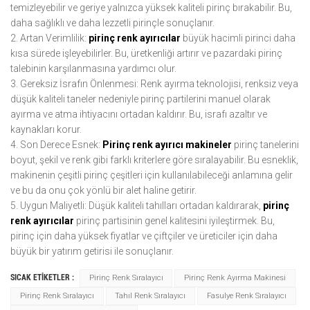
temizleyebilir ve geriye yalnızca yüksek kaliteli pirinç bırakabilir. Bu,
daha sağlıklı ve daha lezzetli pirinçle sonuçlanır.
2. Artan Verimlilik:
pirinç renk ayırıcılar
büyük hacimli pirinci daha
kısa sürede işleyebilirler. Bu, üretkenliği artırır ve pazardaki pirinç
talebinin karşılanmasına yardımcı olur.
3. Gereksiz İsrafın Önlenmesi: Renk ayırma teknolojisi, renksiz veya
düşük kaliteli taneler nedeniyle pirinç partilerini manuel olarak
ayırma ve atma ihtiyacını ortadan kaldırır. Bu, israfı azaltır ve
kaynakları korur.
4. Son Derece Esnek:
Pirinç renk ayırıcı makineler
pirinç tanelerini
boyut, şekil ve renk gibi farklı kriterlere göre sıralayabilir. Bu esneklik,
makinenin çeşitli pirinç çeşitleri için kullanılabileceği anlamına gelir
ve bu da onu çok yönlü bir alet haline getirir.
5. Uygun Maliyetli: Düşük kaliteli tahılları ortadan kaldırarak,
pirinç
renk ayırıcılar
pirinç partisinin genel kalitesini iyileştirmek. Bu,
pirinç için daha yüksek fiyatlar ve çiftçiler ve üreticiler için daha
büyük bir yatırım getirisi ile sonuçlanır.
SICAK ETİKETLER :
Pirinç Renk Sıralayıcı
Pirinç Renk Ayırma Makinesi
Pirinç Renk Sıralayıcı
Tahıl Renk Sıralayıcı
Fasulye Renk Sıralayıcı